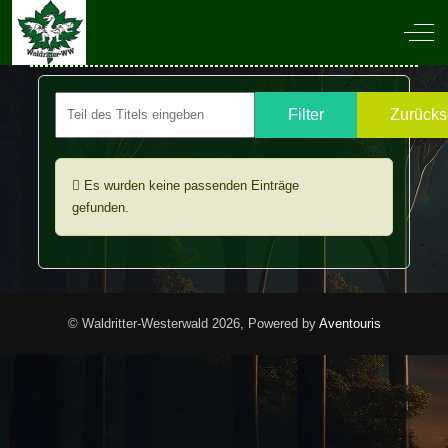
Off-
Filter
Zurücks
Es wurden keine passenden Einträge
gefunden.
© Waldritter-Westerwald 2026, Powered by
Aventouris