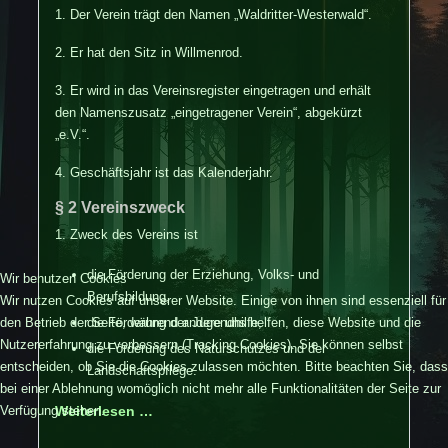
1. Der Verein trägt den Namen „Waldritter-Westerwald“.
2. Er hat den Sitz in Willmenrod.
3. Er wird in das Vereinsregister eingetragen und erhält
den Namenszusatz „eingetragener Verein“, abgekürzt
„e.V.“.
4. Geschäftsjahr ist das Kalenderjahr.
§ 2 Vereinszweck
1. Zweck des Vereins ist
die Förderung der Erziehung, Volks- und
Wir benutzen Cookies
Berufsbildung,
Wir nutzen Cookies auf unserer Website. Einige von ihnen sind essenziell für
den Betrieb der Seite, während andere uns helfen, diese Website und die
die Förderung der Jugendhilfe,
Nutzererfahrung zu verbessern (Tracking Cookies). Sie können selbst
die Förderung des Naturschutzes und der
entscheiden, ob Sie die Cookies zulassen möchten. Bitte beachten Sie, dass
Landschaftspflege.
bei einer Ablehnung womöglich nicht mehr alle Funktionalitäten der Seite zur
Verfügung stehen.
Weiterlesen …