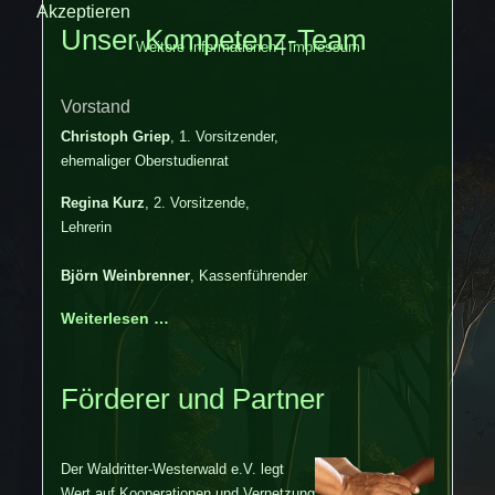
Akzeptieren
Unser Kompetenz-Team
Weitere Informationen
|
Impressum
Vorstand
Christoph Griep
, 1. Vorsitzender,
ehemaliger Oberstudienrat
Regina Kurz
, 2. Vorsitzende,
Lehrerin
Björn Weinbrenner
, Kassenführender
Weiterlesen …
Förderer und Partner
Der Waldritter-Westerwald e.V. legt
Wert auf Kooperationen und Vernetzung