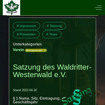
Off-
# impressum
# Satzung
# Prävention
# Team
Unterkategorien
Verein
Beitragsanzahl: 3
Satzung des Waldritter-
Westerwald e.V.
Stand 2022-04-16
§ 1 Name, Sitz, Eintragung,
Geschäftsjahr