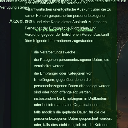
bei einer Ablehnung womöglich nicht mehr alle Funktionalitäten der Seite zur
jederzeit von dem für die Verarbeitung
Verfügung stehen.
Verantwortlichen unentgeltliche Auskunft über die zu
seiner Person gespeicherten personenbezogenen
Akzeptieren
Daten und eine Kopie dieser Auskunft zu erhalten.
Ferner hat der Europäische Richtlinien- und
Weitere Informationen
|
Impressum
Verordnungsgeber der betroffenen Person Auskunft
über folgende Informationen zugestanden:
die Verarbeitungszwecke
die Kategorien personenbezogener Daten, die
verarbeitet werden
die Empfänger oder Kategorien von
Empfängern, gegenüber denen die
personenbezogenen Daten offengelegt worden
sind oder noch offengelegt werden,
insbesondere bei Empfängern in Drittländern
oder bei internationalen Organisationen
falls möglich die geplante Dauer, für die die
personenbezogenen Daten gespeichert werden,
oder, falls dies nicht möglich ist, die Kriterien