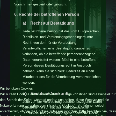
Vorschriften gesperrt oder gelöscht.
6. Rechte der betroffenen Person
a) Recht auf Bestätigung
Jede betroffene Person hat das vom Europäischen
Richtlinien- und Verordnungsgeber eingeräumte
Recht, von dem für die Verarbeitung
Verantwortlichen eine Bestätigung darüber zu
verlangen, ob sie betreffende personenbezogene
Daten verarbeitet werden. Möchte eine betroffene
Person dieses Bestätigungsrecht in Anspruch
nehmen, kann sie sich hierzu jederzeit an einen
Mitarbeiter des für die Verarbeitung Verantwortlichen
wenden.
Wir benutzen Cookies
b) Recht auf Auskunft
Wir nutzen Cookies auf unserer Website. Einige von ihnen sind essenziell für
den Betrieb der Seite, während andere uns helfen, diese Website und die
Jede von der Verarbeitung personenbezogener Daten
Nutzererfahrung zu verbessern (Tracking Cookies). Sie können selbst
betroffene Person hat das vom Europäischen
entscheiden, ob Sie die Cookies zulassen möchten. Bitte beachten Sie, dass
Richtlinien- und Verordnungsgeber gewährte Recht,