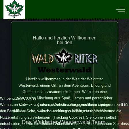
Off-
Hallo und herzlich Willkommen
bei den
Herzlich willkommen in der Welt der Waldritter
Westerwald, einem Ort, an dem Abenteuer, Bildung und
Gemeinschaft zusammenkommen. Wir bieten eine
einzigartige Mischung aus Spaß, Lernen und persönlicher
Wir benutzen Cookies
Entwicklung, die speziell darauf ausgerichtet ist, junge
Wir nutzen Cookies auf unserer Website. Einige von ihnen sind essenziell für
Menschen in ihrer Entwicklung zu fördern und zu stärken.
den Betrieb der Seite, während andere uns helfen, diese Website und die
Nutzererfahrung zu verbessern (Tracking Cookies). Sie können selbst
Das Waldritter-Westerwald Team
entscheiden, ob Sie die Cookies zulassen möchten. Bitte beachten Sie, dass