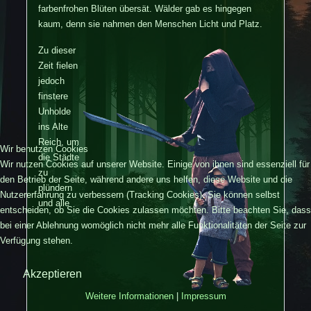
farbenfrohen Blüten übersät. Wälder gab es hingegen
kaum, denn sie nahmen den Menschen Licht und Platz.
Zu dieser
Zeit fielen
jedoch
finstere
Unholde
ins Alte
Reich, um
Wir benutzen Cookies
die Städte
Wir nutzen Cookies auf unserer Website. Einige von ihnen sind essenziell für
zu
den Betrieb der Seite, während andere uns helfen, diese Website und die
plündern
Nutzererfahrung zu verbessern (Tracking Cookies). Sie können selbst
und alle
entscheiden, ob Sie die Cookies zulassen möchten. Bitte beachten Sie, dass
bei einer Ablehnung womöglich nicht mehr alle Funktionalitäten der Seite zur
Verfügung stehen.
Akzeptieren
Weitere Informationen
|
Impressum